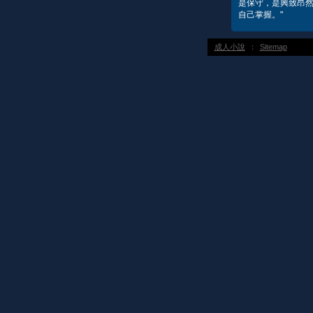
是保守，是興致昂然
自己掌握。"
成人小說
：
Sitemap