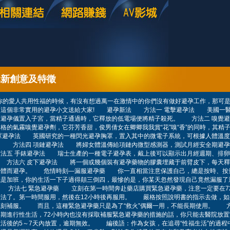
元新創意及特徵
你的愛人共用性福的時候，有沒有想過萬一在激情中的你們沒有做好避孕工作，那可
出這個非常實用的避孕小文送給大家! 避孕新法 方法一 電擊避孕法 美國一醫
擊避孕儀置入子宮，當精子通過時，它釋放的低電場便將精子殺死。 方法二 嗅覺
格的氣霧嗅覺避孕劑，它芬芳香甜，俊男倩女在卿卿我我賞“花”嗅“香”的同時，其精
罩避孕法 英國研究的一種閃光避孕胸罩，置入其中的微電子系統，可根據人體溫度
。 方法四 項鏈避孕法 將婦女體溫傳給項鏈內微型感測器，測試月經安全期避孕
法五 手錶避孕法 瑞士生產的一種電子避孕表，戴上後可以顯示出月經週期、排卵
 方法六 皮下避孕法 將一個或幾個裝有避孕藥物的膠囊埋藏于前臂皮下，每天釋
垂體而避孕。 危情時刻—漏服避孕藥 你一直相當注意保護自己，總是按時、按
總是加班，你的生活一下子過得顛三倒四，最慘的是，你某天忽然發現自己竟然漏服了
 方法七 緊急避孕藥 立刻在第一時間奔赴藥店購買緊急避孕藥，注意一定要在7
辦法了。第一時間服用，然後在12小時後再服用。 嚴格按照說明書的指示去做，如
立刻補服。 而且，這種緊急避孕藥只是為了“救火”偶爾一用，不能長期使用。 方
期進行性生活，72小時內也沒有採取補服緊急避孕藥的措施的話，你只能去醫院放置
活後的5～7天內放置，逾期無效。 編後語：作為女孩，在追尋“性福生活”的過程