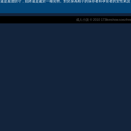
還是羞澀防守，始終還是處於一種劣勢。對於身為精子的保存者和孕育者的女性來說，
成人小說 © 2010 173liveshow.soezfreew