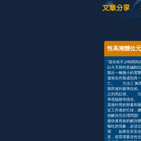
性高潮體位
"當你有不少時間與
以今天我特意編制
製出一種微小的電
連袂合作製成別具一
亡。 方法三 胸
期而達到避孕目的
之則亮紅燈。 方
孕危險期等情況。
直接作用於卵巢和
近工作過於忙碌，
他解決完生理問題!
最快速有效的解決
嘔吐的現象，必須
環 如果在非安全
意，節育環要在性生