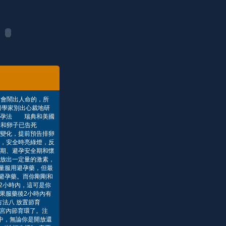
是會鬧出人命的，所
學家別出心裁地研
避孕法 瑞典和美國
子和卵子已告死
變化，提前預告排卵
，安全時亮綠燈，反
期、避孕安全期和懷
放出一定量的激素，
量服用避孕藥，但最
避孕藥。而你剛剛和
2小時內，這可是你
果服藥後2小時內有
法八 放置節育
宮內節育環了。注
中，無論你是開放還