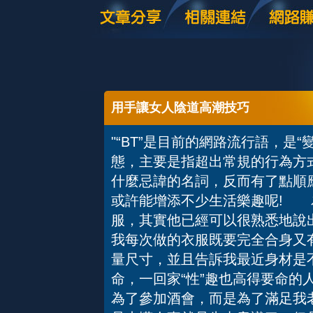
用手讓女人陰道高潮技巧
"“BT”是目前的網路流行語，是
態，主要是指超出常規的行為方
什麼忌諱的名詞，反而有了點順
或許能增添不少生活樂趣呢! 
服，其實他已經可以很熟悉地說
我每次做的衣服既要完全合身又
量尺寸，並且告訴我最近身材是
命，一回家“性”趣也高得要命的
為了參加酒會，而是為了滿足我