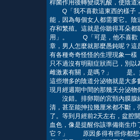
桿菌作用後轉變成乳酸，使陰道液體
Q「我不喜歡這東西的樣子，
能，因為每個女人都需要它。陰
存和繁殖。這就是你聽得耳朵都
用」。 Q「可是，他不喜歡
章，男人怎麼就那麼愚鈍呢？這
有各種奇奇怪怪的生理現象一樣
只不過沒有明顯症狀而已，別
雌激素有關，是嗎？」 是。
這些增多的陰道分泌物就是大
現月經週期中間的那幾天分泌物
沒錯。排卵期的宮頸內膜腺細
清，甚至能抻拉幾厘米都不斷，
了。等到月經前2天左右，盆腔
血色，像是提醒你該準備衛生巾了
它？」 原因多得有些你都想