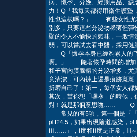
病、懷孕、分娩、經期用品、缺
力！Q「我每天都得用衛生護墊
性也這樣嗎？」 有些女性尤
別多，只要這些分泌物稀薄但彈
顯的令人不愉快的氣味，一般情
弱，可以嘗試去看中醫，採用健
Q「懷孕本身已經夠累人的了
啊。」 隨著懷孕時間的增加
和子宮內膜腺體的分泌增多，
意清潔，可內褲上還是痕跡斑
折磨自己了！第一，每個女人都
其次，當你想「嘿咻」的時候，
對！就是那個意思啦…… Q
常見的有5項，第一個是『「p
pH?4.5，如果出現陰道感染，p
III……」，I度和II度是正常