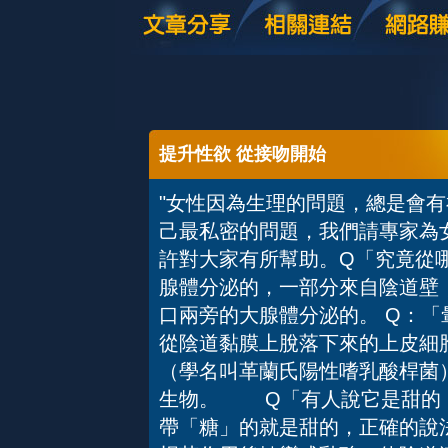
提升性欲 從接吻開始
"女性因為生理的問題，總是會
己最私密的問題，我們請專家為
許對大家有所幫助。Q「究竟
腺體分泌的，一部分來自陰道壁
口兩旁的大腺體分泌的。 Q：
從陰道黏膜上脫落下來的上皮細
（學名叫革蘭氏陽性嗜乳酸桿菌
生物。 Q「有人說它是甜的
帶「糖」的就是甜的，正確的說