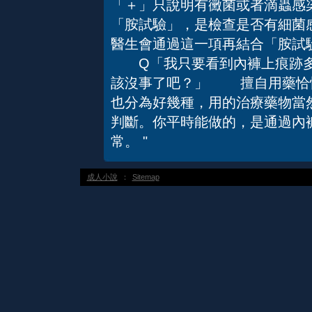
「＋」只說明有黴菌或者滴蟲感
「胺試驗」，是檢查是否有細菌
醫生會通過這一項再結合「胺試
Q「我只要看到內褲上痕跡多
該沒事了吧？」 擅自用藥恰
也分為好幾種，用的治療藥物當
判斷。你平時能做的，是通過內
常。 "
成人小說
：
Sitemap